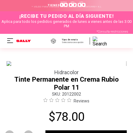
HORAS
MIN
SEG
:
:
1
0
4
2
5
9
TIENES
* VÁLIDO PARA CÓDIGOS SELECCIONADOS DE MONTERREY N.L
¡RECIBE TU PEDIDO AL DÍA SIGUIENTE!
Aplica para todo los pedidos generados de lunes a vienes antes de las 3:00
PM
*Consulta restricciones
Tipo de envío
Selecciona una opción
Hidracolor
Tinte Permanente en Crema Rubio
Polar 11
:
20122002
Reviews
$
78
.
00