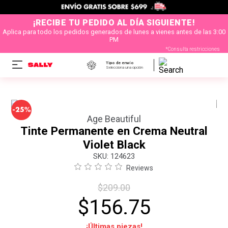
¡RECIBE TU PEDIDO AL DÍA SIGUIENTE!
Aplica para todo los pedidos generados de lunes a vienes antes de las 3:00
PM
*Consulta restricciones
Tipo de envío
Selecciona una opción
-
25%
Age Beautiful
Tinte Permanente en Crema Neutral
Violet Black
:
124623
Reviews
$
209
.
00
$
156
.
75
¡Últimas piezas!