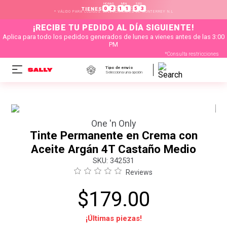
HORAS
MIN
SEG
:
:
0
2
1
1
5
3
TIENES
* VÁLIDO PARA CÓDIGOS SELECCIONADOS DE MONTERREY N.L
¡RECIBE TU PEDIDO AL DÍA SIGUIENTE!
Aplica para todo los pedidos generados de lunes a vienes antes de las 3:00
PM
*Consulta restricciones
Tipo de envío
Selecciona una opción
One 'n Only
Tinte Permanente en Crema con
Aceite Argán 4T Castaño Medio
:
342531
Reviews
$
179
.
00
¡Últimas piezas!