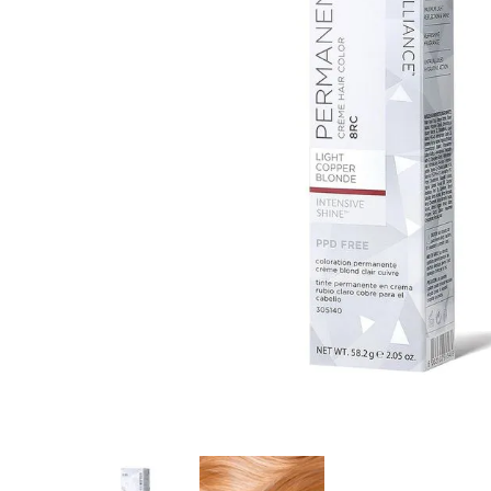
8
.
tocobo
9
.
tinte
10
.
centella