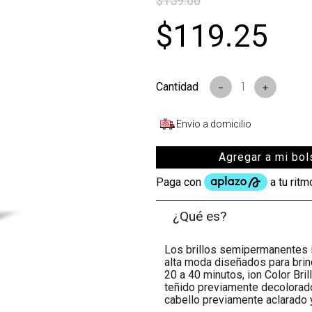
$
159
.
00
$
119
.
25
－
＋
Envío a domicilio
Agregar a mi bol
¿Qué es?
Los brillos semipermanentes i
alta moda diseñados para brin
20 a 40 minutos, ion Color Bril
teñido previamente decolorado.
cabello previamente aclarado y 