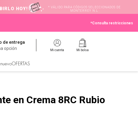
* VÁLIDO PARA CÓDIGOS SELECCIONADOS DE
BIRLO HOY!
MONTERREY N.L
*Consulta restricciones
 de entrega
na opción
Mi cuenta
Mi bolsa
 nuevo
OFERTAS
nte en Crema 8RC Rubio