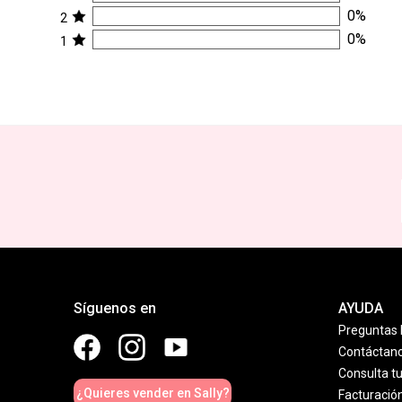
0
%
2
0
%
1
Síguenos en
AYUDA
Preguntas 
Contáctan
Consulta t
¿Quieres vender en Sally?
Facturació