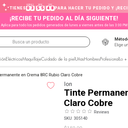
HORAS
MIN
SEG
:
:
TIENES
0
3
5
5
4
8
PARA HACER TU PEDIDO Y ¡RECI
¡RECIBE TU PEDIDO AL DÍA SIGUIENTE!
Aplica para todo los pedidos generados de lunes a viernes antes de las 3:00 PM
Método
Busca un producto
Elige u
CADOS
ión
Eléctricos
Maquillaje
Cuidado de la piel
Uñas
Hombres
Profesional
Lo +
Permanente en Crema 8RC Rubio Claro Cobre
Ion
Tinte Permane
Claro Cobre
Reviews
:
305140
s