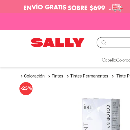
TÉRMINOS MÁS BUS
Cabello
Colorac
1
.
babyliss
Coloración
Tintes
Tintes Permanentes
Tinte 
2
.
igora
3
.
cepillos
-
25%
4
.
ion
5
.
olaplex
6
.
manic panic
7
.
protectores termico