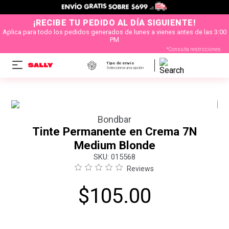
¡RECIBE TU PEDIDO AL DÍA SIGUIENTE!
Aplica para todo los pedidos generados de lunes a vienes antes de las 3:00
PM
*Consulta restricciones
Tipo de envío
Selecciona una opción
Bondbar
Tinte Permanente en Crema 7N
Medium Blonde
:
015568
Reviews
$
105
.
00