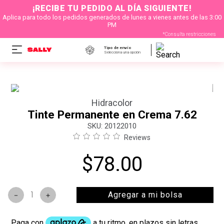
¡RECIBE TU PEDIDO AL DÍA SIGUIENTE!
Aplica para todo los pedidos generados de lunes a vienes antes de las 3:00
PM
*Consulta restricciones
Tipo de envío
Selecciona una opción
Hidracolor
Tinte Permanente en Crema 7.62
:
20122010
Reviews
$
78
.
00
Agregar a mi bolsa
－
＋