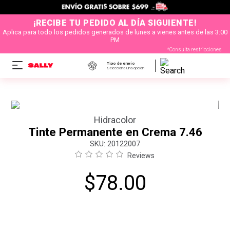
¡RECIBE TU PEDIDO AL DÍA SIGUIENTE!
Aplica para todo los pedidos generados de lunes a vienes antes de las 3:00
PM
*Consulta restricciones
Tipo de envío
Selecciona una opción
Hidracolor
Tinte Permanente en Crema 7.46
:
20122007
Reviews
$
78
.
00