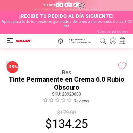
HORAS
MIN
SEG
:
:
0
4
2
1
3
3
TIENES
* VÁLIDO PARA CÓDIGOS SELECCIONADOS DE MONTERREY N.L
¡RECIBE TU PEDIDO AL DÍA SIGUIENTE!
Aplica para todo los pedidos generados de lunes a vienes antes de las 3:00
PM
*Consulta restricciones
Tipo de envío
Selecciona una opción
-
25%
Bes
Tinte Permanente en Crema 6.0 Rubio
Obscuro
:
20920600
Reviews
$
179
.
00
$
134
.
25