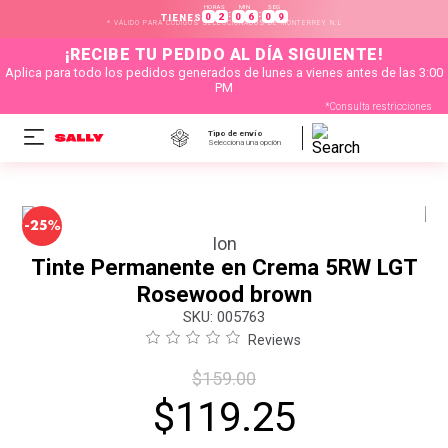
HORAS
MIN
SEG
:
:
0
2
0
6
0
9
TIENES
* VÁLIDO PARA CÓDIGOS SELECCIONADOS DE MONTERREY N.L
¡RECIBE TU PEDIDO AL DÍA SIGUIENTE!
Aplica para todo los pedidos generados de lunes a vienes antes de las 3:00
PM
*Consulta restricciones
Tipo de envío
Selecciona una opción
-
25%
Ion
Tinte Permanente en Crema 5RW LGT
Rosewood brown
:
005763
Reviews
$
159
.
00
$
119
.
25