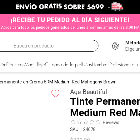
¡RECIBE TU PEDIDO AL DÍA SIGUIENTE!
Aplica para todo los pedidos generados de lunes a viernes antes de las 3:00 PM
Método
Busca un producto
Elige u
CADOS
ión
Eléctricos
Maquillaje
Cuidado de la piel
Uñas
Hombres
Profesional
Lo +
Permanente en Crema 5RM Medium Red Mahogany Brown
Age Beautiful
Tinte Permane
Medium Red M
Reviews
:
124678
s