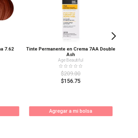
a 7.62
Tinte Permanente en Crema 7AA Double
Ash
Age Beautiful
$
209
.
00
$
156
.
75
Agregar a mi bolsa