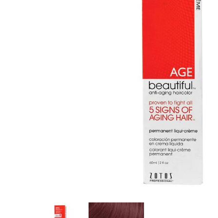
8
.
tocobo
9
.
tinte
10
.
centella