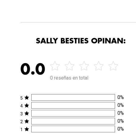
SALLY BESTIES OPINAN:
0.0
0 reseñas en total
0
%
5
0
%
4
0
%
3
0
%
2
0
%
1