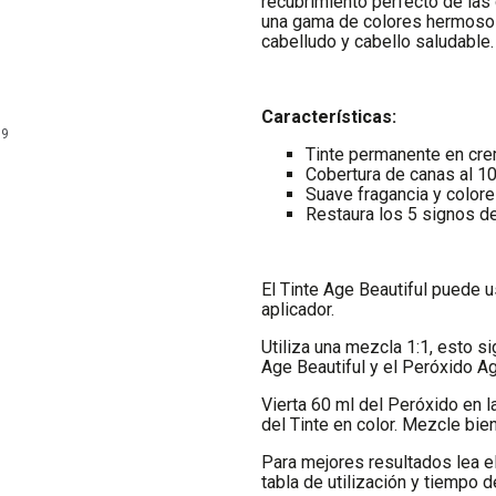
recubrimiento perfecto de las 
una gama de colores hermosos y
cabelludo y cabello saludable.
Características:
99
Tinte permanente en crem
Cobertura de canas al 
Suave fragancia y color
Restaura los 5 signos de
El Tinte Age Beautiful puede u
aplicador.
Utiliza una mezcla 1:1, esto s
Age Beautiful y el Peróxido Ag
Vierta 60 ml del Peróxido en l
del Tinte en color. Mezcle bien
Para mejores resultados lea el
tabla de utilización y tiempo d