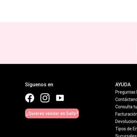
Síguenos en
AYUDA
Preguntas 
Contáctan
Consulta t
¿Quieres vender en Sally?
Facturació
Devolucion
Tipos de E
Sucursales