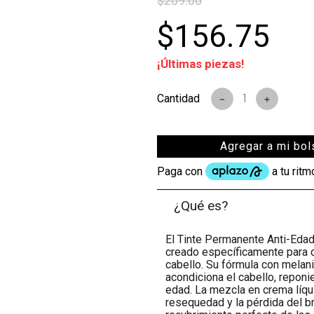
$
209
.
00
$
156
.
75
¡Últimas piezas!
－
＋
Agregar a mi bol
¿Qué es?
El Tinte Permanente Anti-Edad
creado específicamente para c
cabello. Su fórmula con melani
acondiciona el cabello, repon
edad. La mezcla en crema líqu
resequedad y la pérdida del br