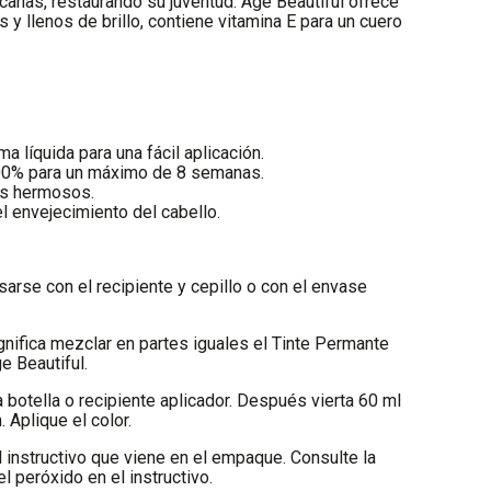
canas, restaurando su juventud. Age Beautiful ofrece
 llenos de brillo, contiene vitamina E para un cuero
a líquida para una fácil aplicación.
100% para un máximo de 8 semanas.
es hermosos.
l envejecimiento del cabello.
sarse con el recipiente y cepillo o con el envase
ignifica mezclar en partes iguales el Tinte Permante
e Beautiful.
a botella o recipiente aplicador. Después vierta 60 ml
. Aplique el color.
 instructivo que viene en el empaque. Consulte la
el peróxido en el instructivo.