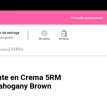
*Consulta restricciones
 de entrega
na opción
Mi cuenta
Mi bolsa
 nuevo
OFERTAS
nte en Crema 5RM
ahogany Brown