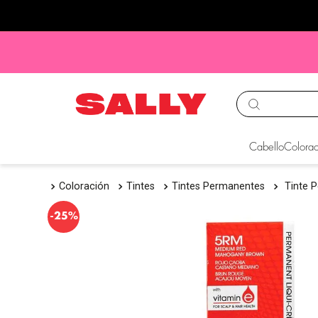
TÉRMINOS MÁS BUS
Cabello
Colorac
1
.
babyliss
Coloración
Tintes
Tintes Permanentes
Tinte 
2
.
igora
3
.
cepillos
-
25%
4
.
ion
5
.
olaplex
6
.
manic panic
7
.
protectores termico