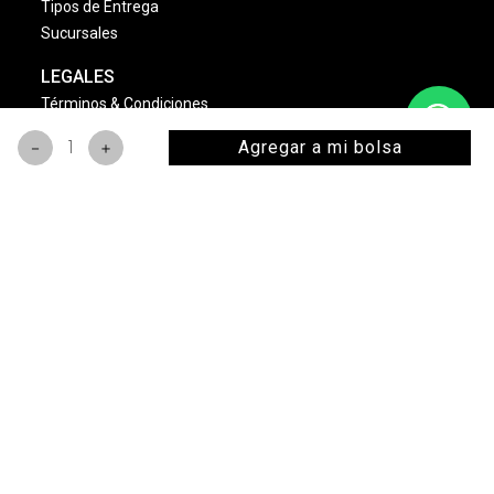
Tipos de Entrega
Sucursales
LEGALES
Términos & Condiciones
Aviso de Privacidad
Agregar a mi bolsa
－
＋
Política Cambios & Devoluciones
Condiciones de las Promociones
Dinámica Estrellas Sally
NOSOTROS
Quienes Somos
Misión y Visión
Nuestras Marcas
Monedero Eléctronico
Bolsa de Trabajo
Sally Club