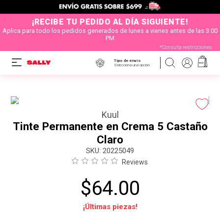
¡RECIBE TU PEDIDO AL DÍA SIGUIENTE!
Aplica para todo los pedidos generados de lunes a vienes antes de las 3:00
PM
*Consulta restricciones
Tipo de envío
Selecciona una opción
Kuul
Tinte Permanente en Crema 5 Castaño
Claro
:
20225049
Reviews
$
64
.
00
¡Últimas piezas!