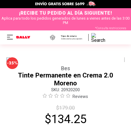
¡RECIBE TU PEDIDO AL DÍA SIGUIENTE!
Aplica para todo los pedidos generados de lunes a vienes antes de las 3:00
PM
*Consulta restricciones
Tipo de envío
Selecciona una opción
-
25%
Bes
Tinte Permanente en Crema 2.0
Moreno
:
20920200
Reviews
$
179
.
00
$
134
.
25