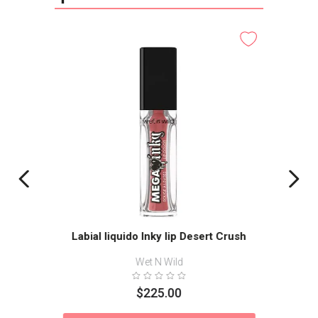
Labial liquido Inky lip Desert Crush
Wet N Wild
$
225
.
00