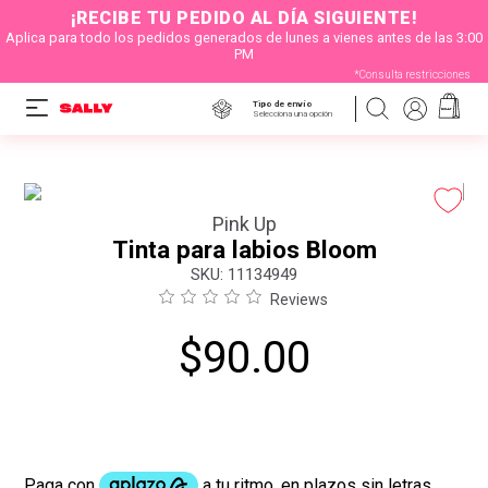
¡RECIBE TU PEDIDO AL DÍA SIGUIENTE!
Aplica para todo los pedidos generados de lunes a vienes antes de las 3:00
PM
*Consulta restricciones
Tipo de envío
Selecciona una opción
Pink Up
Tinta para labios Bloom
:
11134949
Reviews
$
90
.
00