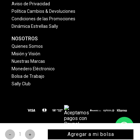
Aviso de Privacidad
Política Cambios & Devoluciones
Condiciones de las Promociones
Dinámica Estrellas Sally
NOSOTROS
Quienes Somos
Misión y Visión
Nuestras Marcas
Monedero Eléctronico
Bolsa de Trabajo
Sally Club
© 2024 Copyright. Todos los derechos reservados
Agregar a mi bolsa
－
＋
www.sallybeauty.com.mx
. | Marca registrada.