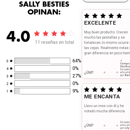
SALLY BESTIES
OPINAN:
EXCELENTE
4.0
Muy buen producto. Crecen
mucho las pestañas y se
11 reseñas en total
fortalecen; lo mismo ocurre
las cejas. Realmente notas
gran diferencia en poco tiem
64
%
✓
5
Compr
Verific
0
%
4
Enviad
¿Útil?
año atr
0
0
27
%
por
Kar
3
0
%
2
9
%
1
ME ENCANTA
Llevo un mes con él y he
notado mucha diferencia
Enviad
¿Útil?
años at
0
0
por
Lily