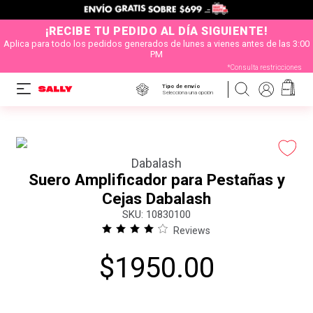
¡RECIBE TU PEDIDO AL DÍA SIGUIENTE!
Aplica para todo los pedidos generados de lunes a vienes antes de las 3:00
PM
*Consulta restricciones
Tipo de envío
Selecciona una opción
Dabalash
Suero Amplificador para Pestañas y
Cejas Dabalash
:
10830100
Reviews
$
1950
.
00