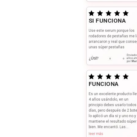
SI FUNCIONA
Use este serum porque los
rodadores de pestañas me l
arrancaron y real que conse
unas súper pestañas
Enviad
¿Útil?
años at
0
0
por
Mar
FUNCIONA
Es un excelente producto ll
4 años usándolo, en un
principio debes usarlo todos
días, pero después de 2 bot
lo aplicó un día si y uno no y
mantiene el resultado súper
bien. Me encantó. Las...
leer más