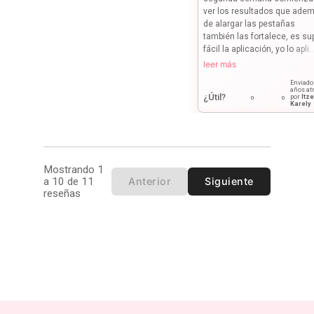
ver los resultados que ade
de alargar las pestañas
también las fortalece, es su
fácil la aplicación, yo lo apli..
leer más
Enviad
años at
¿Útil?
por
Itze
0
0
Karely
Mostrando 1
a 10 de 11
Anterior
Siguiente
reseñas