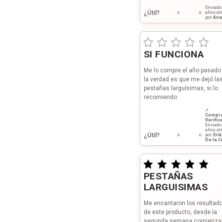
Enviad
¿Útil?
años at
0
0
por
Ana
SI FUNCIONA
Me lo compre el año pasado
la verdad es que me dejó la
pestañas larguísimas, si lo
recomiendo
✓
Compr
Verific
Enviad
años at
¿Útil?
por
Eri
0
0
De la C
PESTAÑAS
LARGUISIMAS
Me encantaron los resultad
de este producto, desde la
segunda semana comienza