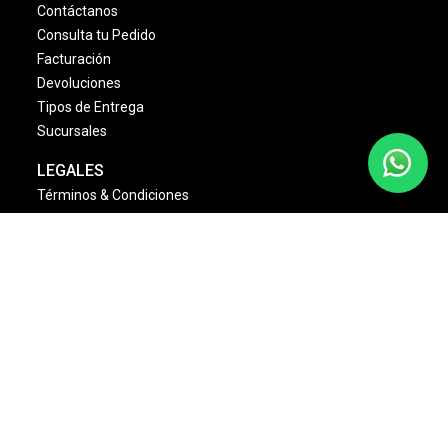
Contáctanos
Consulta tu Pedido
Facturación
Devoluciones
Tipos de Entrega
Sucursales
LEGALES
Términos & Condiciones
Aviso de Privacidad
Política Cambios & Devoluciones
Condiciones de las Promociones
Dinámica Estrellas Sally
NOSOTROS
Quienes Somos
Misión y Visión
Nuestras Marcas
Monedero Eléctronico