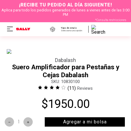
¡RECIBE TU PEDIDO AL DÍA SIGUIENTE!
Aplica para todo los pedidos generados de lunes a vienes antes de las 3:00
PM
*Consulta restricciones
Tipo de envío
Selecciona una opción
Dabalash
Suero Amplificador para Pestañas y
Cejas Dabalash
:
10830100
(
11
)
Reviews
$
1950
.
00
Agregar a mi bolsa
－
＋