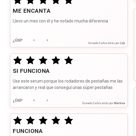
ME ENCANTA
Llevo un mes con él y he notado mucha diferencia
¿Útil?
0
0
Enviado
3 años atrás
por
Lily
SI FUNCIONA
Use este serum porque los rodadores de pestañas me las
arrancaron y real que conseguí unas súper pestañas
¿Útil?
0
0
Enviado
3 años atrás
por
Martina
FUNCIONA