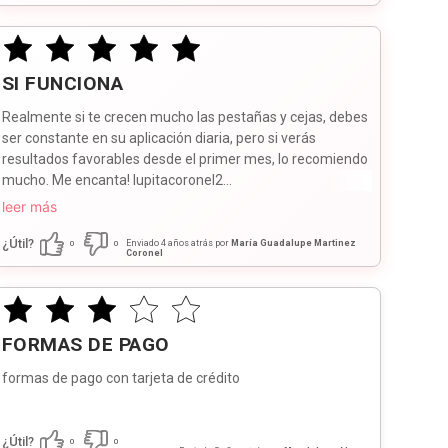
SI FUNCIONA
Realmente si te crecen mucho las pestañas y cejas, debes
ser constante en su aplicación diaria, pero si verás
resultados favorables desde el primer mes, lo recomiendo
mucho. Me encanta! lupitacoronel2...
leer más
¿Útil?
Enviado
4 años atrás
por
María Guadalupe Martinez
0
0
Coronel
FORMAS DE PAGO
formas de pago con tarjeta de crédito
¿Útil?
0
0