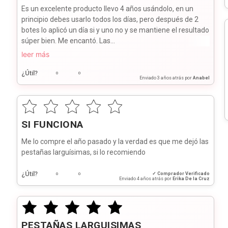
Es un excelente producto llevo 4 años usándolo, en un
principio debes usarlo todos los días, pero después de 2
botes lo aplicó un día si y uno no y se mantiene el resultado
súper bien. Me encantó. Las...
leer más
¿Útil?
0
0
Enviado
3 años atrás
por
Anabel
SI FUNCIONA
Me lo compre el año pasado y la verdad es que me dejó las
pestañas larguísimas, si lo recomiendo
¿Útil?
✓ Comprador Verificado
0
0
Enviado
4 años atrás
por
Erika De la Cruz
PESTAÑAS LARGUISIMAS