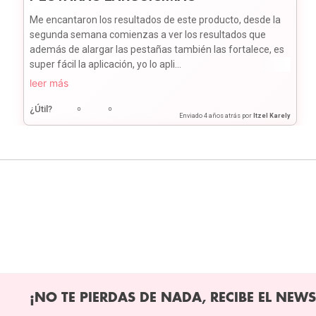
Me encantaron los resultados de este producto, desde la
segunda semana comienzas a ver los resultados que
además de alargar las pestañas también las fortalece, es
super fácil la aplicación, yo lo apli...
leer más
¿Útil?
0
0
Enviado
4 años atrás
por
Itzel Karely
¡NO TE PIERDAS DE NADA, RECIBE EL NEWS