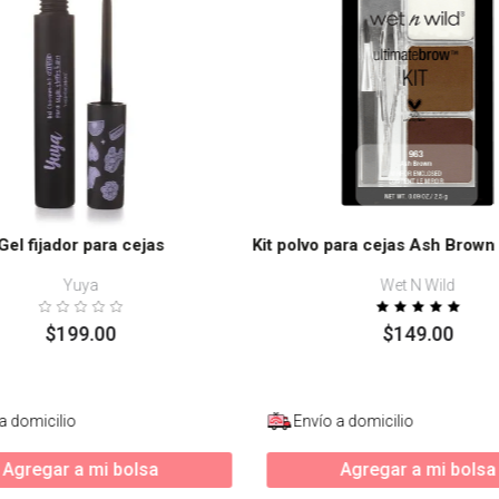
Gel fijador para cejas
Kit polvo para cejas Ash Brown
Yuya
Wet N Wild
$
199
.
00
$
149
.
00
a domicilio
Envío a domicilio
Agregar a mi bolsa
Agregar a mi bolsa