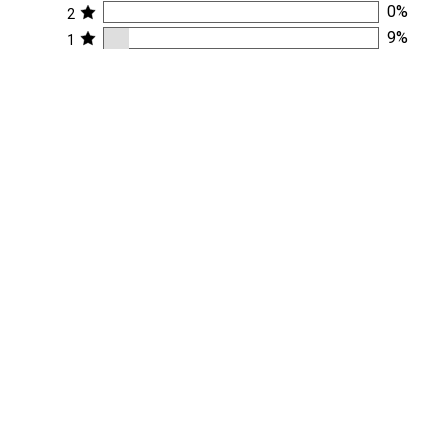
0
%
2
9
%
1