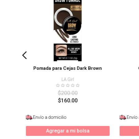
Pomada para Cejas Dark Brown
LA Girl
$
200
.
00
$
160
.
00
Envío a domicilio
Envío 
Agregar a mi bolsa