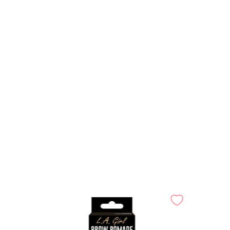
-
20%