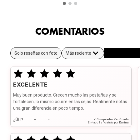
COMENTARIOS
Solo reseñas con foto
Más reciente
EXCELENTE
Muy buen producto. Crecen mucho las pestañas y se
fortalecen; lo mismo ocurre en las cejas. Realmente notas
una gran diferencia en poco tiempo.
¿Útil?
✓ Comprador Verificado
0
0
Enviado
1 año atrás
por
Karina