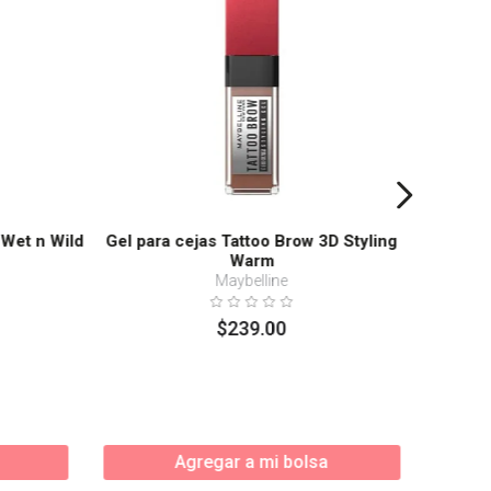
 Wet n Wild
Gel para cejas Tattoo Brow 3D Styling
Warm
Maybelline
$
239
.
00
Agregar a mi bolsa