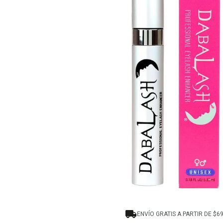
8
.
tocobo
9
.
tinte
10
.
centella
ENVÍO GRATIS A PARTIR DE $6