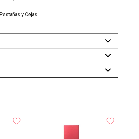
Pestañas y Cejas.
+
+
+
Gel para