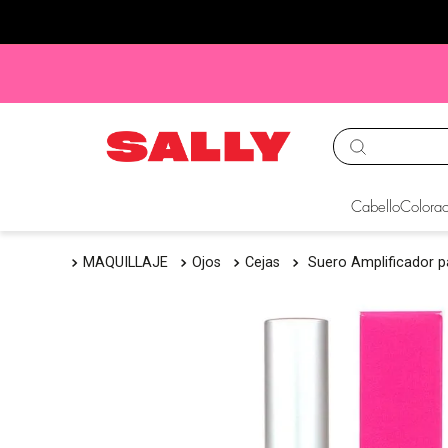
TÉRMINOS MÁS BUS
Cabello
Colorac
1
.
babyliss
MAQUILLAJE
Ojos
Cejas
Suero Amplificador p
2
.
igora
3
.
cepillos
4
.
ion
5
.
olaplex
6
.
manic panic
7
.
protectores termico