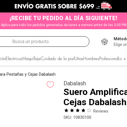
¡RECIBE TU PEDIDO AL DÍA SIGUIENTE!
Aplica para todo los pedidos generados de lunes a viernes antes de las 3:00 PM
Método
Busca un producto
Elige u
CADOS
ión
Eléctricos
Maquillaje
Cuidado de la piel
Uñas
Hombres
Profesional
Lo +
ara Pestañas y Cejas Dabalash
Dabalash
Suero Amplific
Cejas Dabalash
Reviews
:
10830100
s