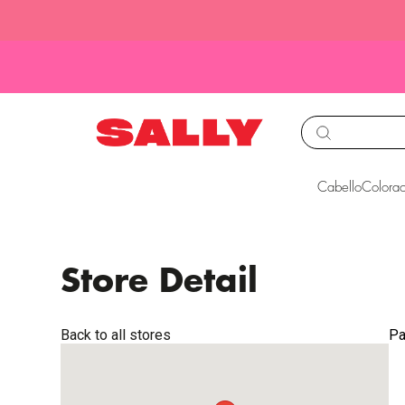
TÉRMINOS MÁS BUS
Cabello
Colorac
1
.
babyliss
2
.
igora
Store Detail
3
.
cepillos
4
.
ion
Back to all stores
Pa
5
.
olaplex
6
.
manic panic
7
.
protectores termico