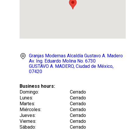
8
.
tocobo
9
.
tinte
10
.
centella
Granjas Modernas Alcaldía Gustavo A. Madero
Av. Ing. Eduardo Molina No. 6730
GUSTAVO A. MADERO
, Ciudad de México
,
07420
Business hours:
Domingo
:
Cerrado
Lunes
:
Cerrado
Martes
:
Cerrado
Miércoles
:
Cerrado
Jueves
:
Cerrado
Viernes
:
Cerrado
Sábado
:
Cerrado