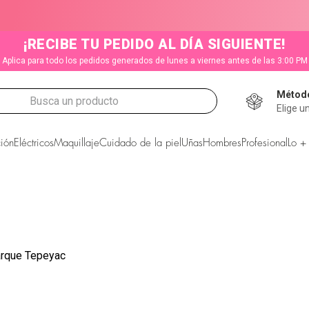
¡RECIBE TU PEDIDO AL DÍA SIGUIENTE!
Aplica para todo los pedidos generados de lunes a viernes antes de las 3:00 PM
Método
Busca un producto
Elige u
CADOS
ión
Eléctricos
Maquillaje
Cuidado de la piel
Uñas
Hombres
Profesional
Lo +
rque Tepeyac
s