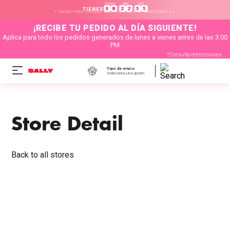
HORAS
MIN
SEG
:
:
0
8
2
2
5
5
TIENES
* VÁLIDO PARA CÓDIGOS SELECCIONADOS DE MONTERREY N.L
¡RECIBE TU PEDIDO AL DÍA SIGUIENTE!
Aplica para todo los pedidos generados de lunes a vienes antes de las 3:00
PM
*Consulta restricciones
Tipo de envío
Selecciona una opción
Store Detail
Back to all stores