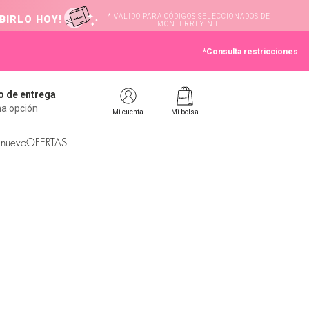
* VÁLIDO PARA CÓDIGOS SELECCIONADOS DE
BIRLO HOY!
MONTERREY N.L
*Consulta restricciones
 de entrega
na opción
Mi cuenta
Mi bolsa
 nuevo
OFERTAS