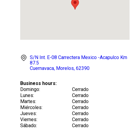
8
.
tocobo
9
.
tinte
10
.
centella
S/N Int. E-08
Carrectera Mexico -Acapulco Km
87.5
Cuernavaca
, Morelos
, 62390
Business hours:
Domingo
:
Cerrado
Lunes
:
Cerrado
Martes
:
Cerrado
Miércoles
:
Cerrado
Jueves
:
Cerrado
Viernes
:
Cerrado
Sábado
:
Cerrado