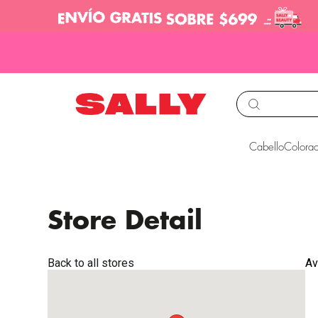
TÉRMINOS MÁS BUS
Cabello
Colorac
1
.
babyliss
2
.
igora
Store Detail
3
.
cepillos
4
.
ion
Back to all stores
Av
5
.
olaplex
6
.
manic panic
7
.
protectores termico