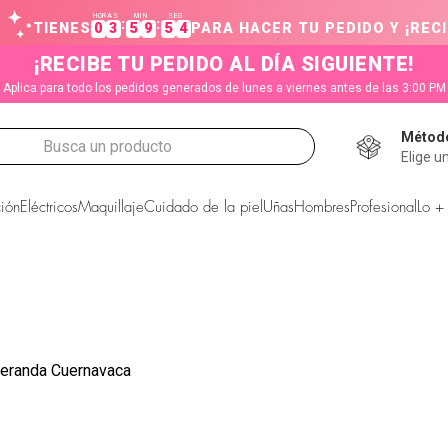
HORAS
MIN
SEG
:
:
TIENES
0
3
5
9
5
4
PARA HACER TU PEDIDO Y ¡RECI
¡RECIBE TU PEDIDO AL DÍA SIGUIENTE!
Aplica para todo los pedidos generados de lunes a viernes antes de las 3:00 PM
Método
Busca un producto
Elige u
CADOS
ión
Eléctricos
Maquillaje
Cuidado de la piel
Uñas
Hombres
Profesional
Lo +
eranda Cuernavaca
s