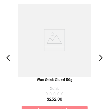
Wax Stick Glued 50g
Got2b
$
252
.
00