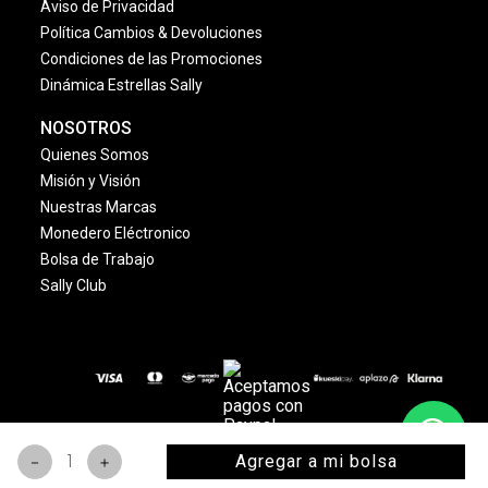
Aviso de Privacidad
Política Cambios & Devoluciones
Condiciones de las Promociones
Dinámica Estrellas Sally
NOSOTROS
Quienes Somos
Misión y Visión
Nuestras Marcas
Monedero Eléctronico
Bolsa de Trabajo
Sally Club
© 2024 Copyright. Todos los derechos reservados
Agregar a mi bolsa
－
＋
www.sallybeauty.com.mx
. | Marca registrada.