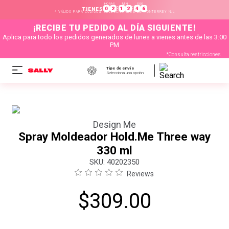
HORAS
MIN
SEG
:
:
0
2
1
2
4
6
TIENES
* VÁLIDO PARA CÓDIGOS SELECCIONADOS DE MONTERREY N.L
¡RECIBE TU PEDIDO AL DÍA SIGUIENTE!
Aplica para todo los pedidos generados de lunes a vienes antes de las 3:00
PM
*Consulta restricciones
Tipo de envío
Selecciona una opción
Design Me
Spray Moldeador Hold.Me Three way
330 ml
:
40202350
Reviews
$
309
.
00