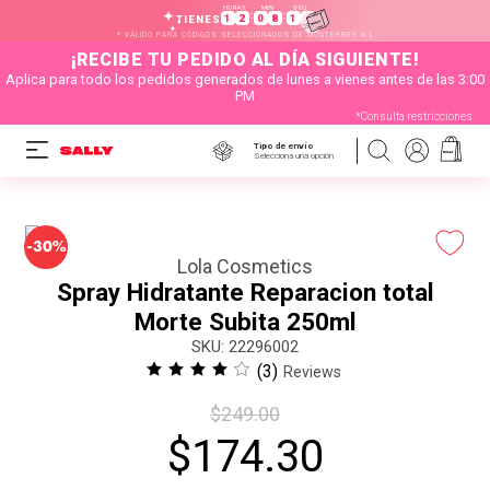
HORAS
MIN
SEG
:
:
1
2
0
8
1
3
TIENES
* VÁLIDO PARA CÓDIGOS SELECCIONADOS DE MONTERREY N.L
¡RECIBE TU PEDIDO AL DÍA SIGUIENTE!
Aplica para todo los pedidos generados de lunes a vienes antes de las 3:00
PM
*Consulta restricciones
Tipo de envío
Selecciona una opción
-
30%
Lola Cosmetics
Spray Hidratante Reparacion total
Morte Subita 250ml
:
22296002
(
3
)
Reviews
$
249
.
00
$
174
.
30