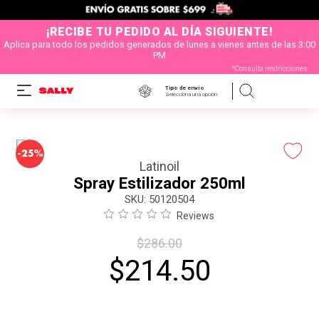
¡RECIBE TU PEDIDO AL DÍA SIGUIENTE!
Aplica para todo los pedidos generados de lunes a vienes antes de las 3:00
PM
*Consulta restricciones
Tipo de envío
Selecciona una opción
-
25%
Latinoil
Spray Estilizador 250ml
:
50120504
Reviews
$
286
.
00
$
214
.
50