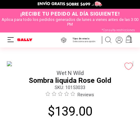
¡RECIBE TU PEDIDO AL DÍA SIGUIENTE!
Aplica para todo los pedidos generados de lunes a vienes antes de las 3:00
PM
*Consulta restricciones
Tipo de envío
Selecciona una opción
Wet N Wild
Sombra liquida Rose Gold
:
10153033
Reviews
$
139
.
00