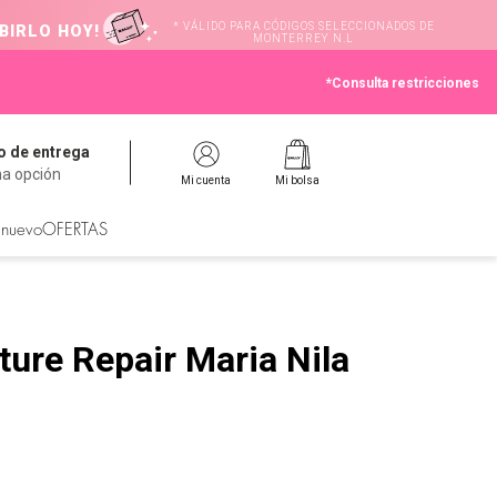
* VÁLIDO PARA CÓDIGOS SELECCIONADOS DE
BIRLO HOY!
MONTERREY N.L
*Consulta restricciones
 de entrega
na opción
Mi cuenta
Mi bolsa
 nuevo
OFERTAS
ure Repair Maria Nila