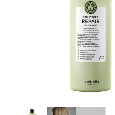
8
.
protectores termico
9
.
tinte
10
.
naked hair