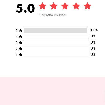
5.0
1 reseña en total
100
%
5
0
%
4
0
%
3
0
%
2
0
%
1