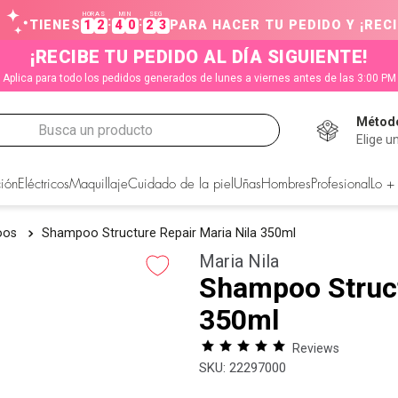
HORAS
MIN
SEG
:
:
TIENES
1
2
4
0
2
2
PARA HACER TU PEDIDO Y ¡RECI
¡RECIBE TU PEDIDO AL DÍA SIGUIENTE!
Aplica para todo los pedidos generados de lunes a viernes antes de las 3:00 PM
Método
Busca un producto
Elige u
CADOS
ión
Eléctricos
Maquillaje
Cuidado de la piel
Uñas
Hombres
Profesional
Lo +
oos
Shampoo Structure Repair Maria Nila 350ml
Maria Nila
Shampoo Struct
350ml
Reviews
:
22297000