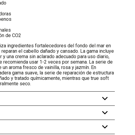
ado
adoras
abenos
males
ón de CO2
iliza ingredientes fortalecedores del fondo del mar en
 reparan el cabello dañado y cansado. La gama incluye
 y una crema sin aclarado adecuado para uso diario,
se recomienda usar 1-2 veces por semana. La serie de
 un aroma fresco de vainilla, rosa y jazmín. En
dera gama suave, la serie de reparación de estructura
ñado y tratado químicamente, mientras que true soft
uralmente seco.
+
+
+