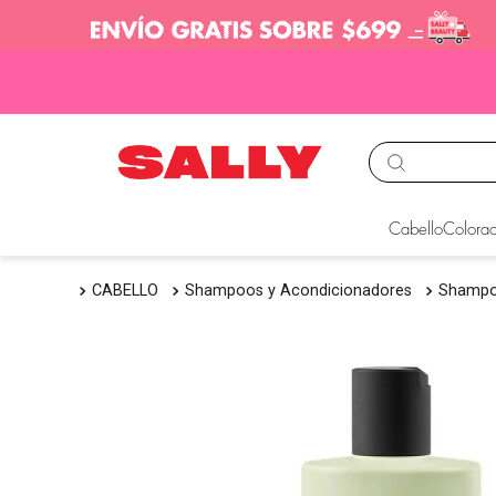
TÉRMINOS MÁS BUS
Cabello
Colorac
1
.
babyliss
CABELLO
Shampoos y Acondicionadores
Shamp
2
.
igora
3
.
cepillos
4
.
ion
5
.
olaplex
6
.
manic panic
7
.
tocobo