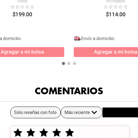
Hask
Incredible
$
199
.
00
$
114
.
00
a domicilio
Envío a domicilio
Agregar a mi bolsa
Agregar a mi bolsa
COMENTARIOS
Solo reseñas con foto
Más reciente