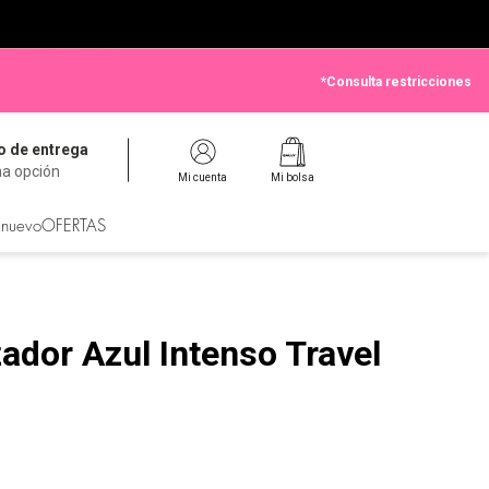
*Consulta restricciones
 de entrega
na opción
Mi cuenta
Mi bolsa
 nuevo
OFERTAS
dor Azul Intenso Travel