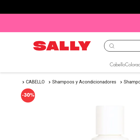
TÉRMINOS MÁS BUS
Cabello
Colorac
1
.
babyliss
CABELLO
Shampoos y Acondicionadores
Shamp
2
.
igora
3
.
cepillos
-
30%
4
.
ion
5
.
olaplex
6
.
manic panic
7
.
protectores termico