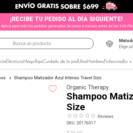
¡RECIBE TU PEDIDO AL DÍA SIGUIENTE!
Aplica para todo los pedidos generados de lunes a viernes antes de las 3:00 PM
Método
Busca un producto
Elige u
CADOS
ión
Eléctricos
Maquillaje
Cuidado de la piel
Uñas
Hombres
Profesional
Lo +
oos
Shampoo Matizador Azul Intenso Travel Size
Organic Therapy
Shampoo Matiza
Size
Reviews
:
20176017
s