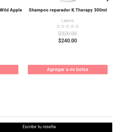
Wild Apple
Shampoo reparador K.Therapy 300ml
Lakme
$
320
.
00
$
240
.
00
Agregar a mi bolsa
Escribe tu reseña