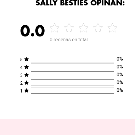
SALLY BESTIES OPINAN:
0.0
0 reseñas en total
0
%
5
0
%
4
0
%
3
0
%
2
0
%
1