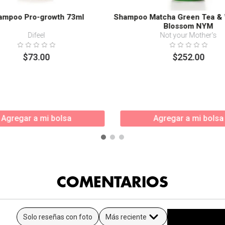
ampoo Pro-growth 73ml
Shampoo Matcha Green Tea & 
Blossom NYM
Difeel
Not your Mother's
$
73
.
00
$
252
.
00
Agregar a mi bolsa
Agregar a mi bolsa
COMENTARIOS
Solo reseñas con foto
Más reciente