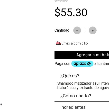
$
79
.
00
$
55
.
30
－
＋
Envío a domicilio
Agregar a mi bol
¿Qué es?
Shampoo matizador azul intens
hialurónico y extracto de agav
¿Cómo usarlo?
99
Ingredientes