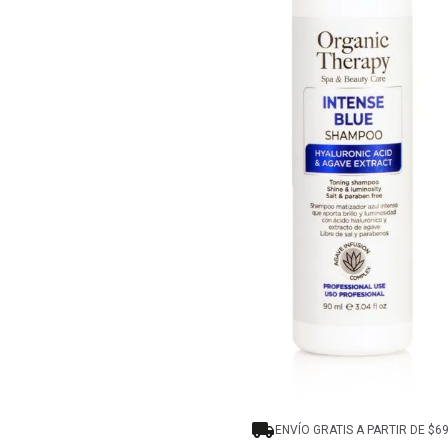
8
.
tocobo
9
.
tinte
10
.
centella
ENVÍO GRATIS A PARTIR DE $6