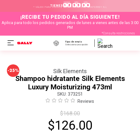
HORAS
MIN
SEG
:
:
1
2
5
5
3
9
TIENES
* VÁLIDO PARA CÓDIGOS SELECCIONADOS DE MONTERREY N.L
¡RECIBE TU PEDIDO AL DÍA SIGUIENTE!
Aplica para todo los pedidos generados de lunes a vienes antes de las 3:00
PM
*Consulta restricciones
Tipo de envío
Selecciona una opción
-
Silk Elements
25%
Shampoo hidratante Silk Elements
Luxury Moisturizing 473ml
:
373251
Reviews
$
168
.
00
$
126
.
00