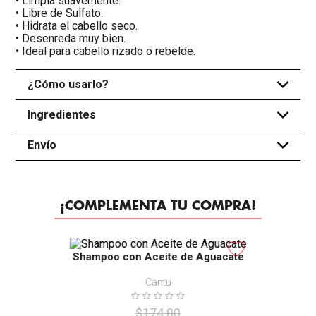
• Limpia suavemente.
• Libre de Sulfato.
• Hidrata el cabello seco.
• Desenreda muy bien.
• Ideal para cabello rizado o rebelde.
¿Cómo usarlo?
+
Ingredientes
+
Envío
+
¡COMPLEMENTA TU COMPRA!
-
30%
Shampoo con Aceite de Aguacate
Cantu
$
174
.
00