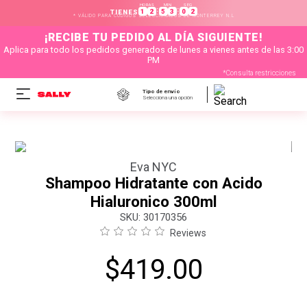
HORAS
MIN
SEG
:
:
1
2
5
3
0
2
TIENES
* VÁLIDO PARA CÓDIGOS SELECCIONADOS DE MONTERREY N.L
¡RECIBE TU PEDIDO AL DÍA SIGUIENTE!
Aplica para todo los pedidos generados de lunes a vienes antes de las 3:00
PM
*Consulta restricciones
Tipo de envío
Selecciona una opción
Eva NYC
Shampoo Hidratante con Acido
Hialuronico 300ml
:
30170356
Reviews
$
419
.
00