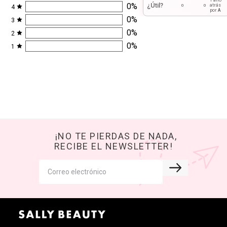
¿Útil?
0
%
atrás
0
0
4
por
A
0
%
3
0
%
2
0
%
1
¡NO TE PIERDAS DE NADA,
RECIBE EL NEWSLETTER!