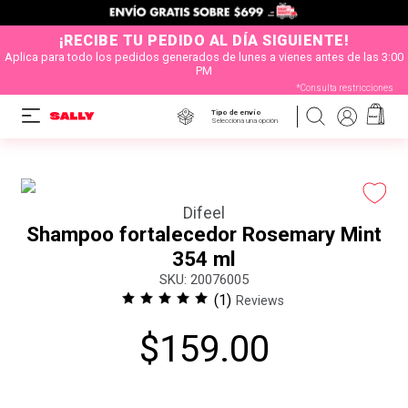
¡RECIBE TU PEDIDO AL DÍA SIGUIENTE!
Aplica para todo los pedidos generados de lunes a vienes antes de las 3:00
PM
*Consulta restricciones
Tipo de envío
Selecciona una opción
Difeel
Shampoo fortalecedor Rosemary Mint
354 ml
:
20076005
(
1
)
Reviews
$
159
.
00