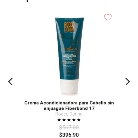
-
30%
Crema Acondicionadora para Cabello sin
enjuague Fiberbond 17
Rocco Donna
$
567
.
00
$
396
.
90