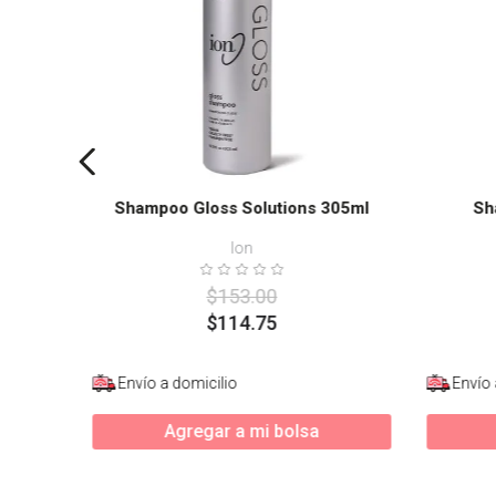
Shampoo Gloss Solutions 305ml
Sh
Ion
$
153
.
00
$
114
.
75
Envío a domicilio
Envío 
Agregar a mi bolsa