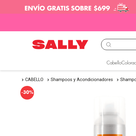
TÉRMINOS MÁS BUS
Cabello
Colorac
1
.
babyliss
CABELLO
Shampoos y Acondicionadores
Shamp
2
.
igora
3
.
cepillos
-
30%
4
.
ion
5
.
olaplex
6
.
manic panic
7
.
protectores termico