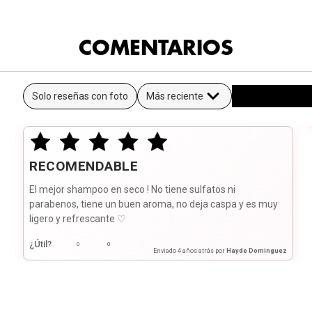
COMENTARIOS
Solo reseñas con foto
Más reciente
RECOMENDABLE
El mejor shampoo en seco ! No tiene sulfatos ni
parabenos, tiene un buen aroma, no deja caspa y es muy
ligero y refrescante ♡
¿Útil?
0
0
Enviado
4 años atrás
por
Hayde Dominguez