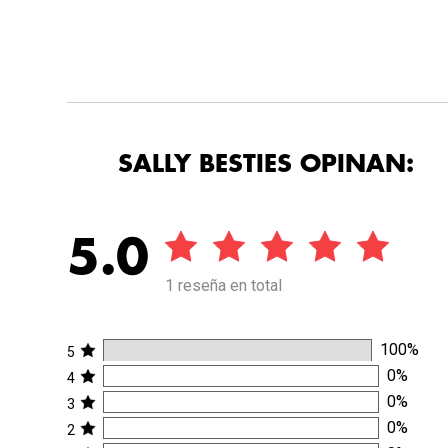
SALLY BESTIES OPINAN:
5.0
1 reseña en total
100
%
5
0
%
4
0
%
3
0
%
2