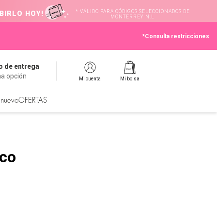
* VÁLIDO PARA CÓDIGOS SELECCIONADOS DE
BIRLO HOY!
MONTERREY N.L
*Consulta restricciones
 de entrega
na opción
Mi cuenta
Mi bolsa
 nuevo
OFERTAS
co