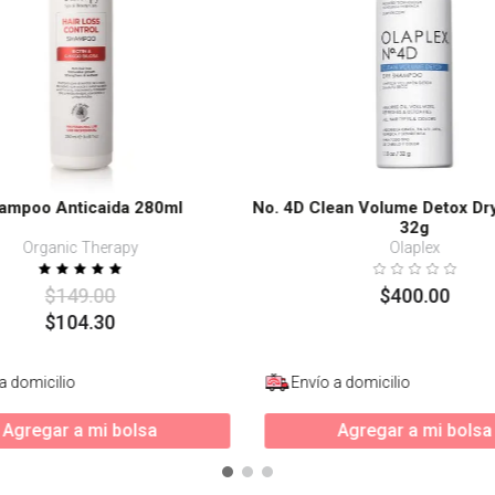
ampoo Anticaida 280ml
No. 4D Clean Volume Detox D
32g
Organic Therapy
Olaplex
$
149
.
00
$
400
.
00
$
104
.
30
a domicilio
Envío a domicilio
Agregar a mi bolsa
Agregar a mi bolsa