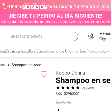
HORAS
MIN
SEG
:
:
TIENES
0
6
2
6
4
4
PARA HACER TU PEDIDO Y ¡RECI
¡RECIBE TU PEDIDO AL DÍA SIGUIENTE!
Aplica para todo los pedidos generados de lunes a viernes antes de las 3:00 PM
Método
Busca un producto
Elige u
CADOS
ión
Eléctricos
Maquillaje
Cuidado de la piel
Uñas
Hombres
Profesional
Lo +
oos
Shampoo en seco
Rocco Donna
Shampoo en se
Reviews
:
02950001
$
399
.
00
s