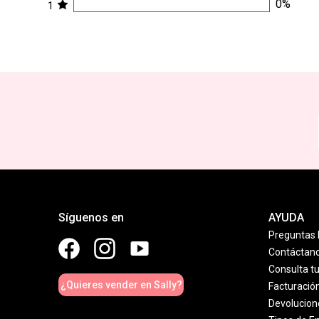
0
%
1
Síguenos en
AYUDA
Preguntas 
Contáctan
Consulta t
¿Quieres vender en Sally?
Facturació
Devolucion