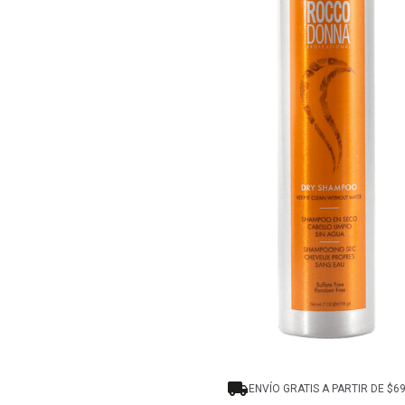
8
.
tocobo
9
.
tinte
10
.
centella
ENVÍO GRATIS A PARTIR DE $6