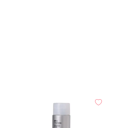
-
-
25%
30%
inas para