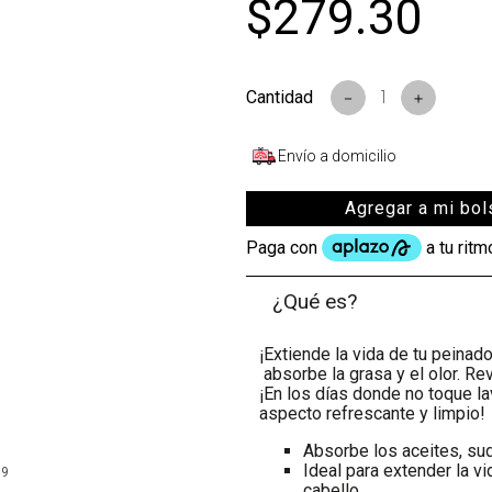
$
279
.
30
－
＋
Envío a domicilio
Agregar a mi bol
¿Qué es?
¡Extiende la vida de tu peina
absorbe la grasa y el olor. Re
¡En los días donde no toque la
aspecto refrescante y limpio!
Absorbe los aceites, sudo
Ideal para extender la v
99
cabello.