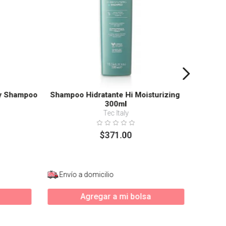
ry Shampoo
Shampoo Hidratante Hi Moisturizing
300ml
Tec Italy
$
371
.
00
Envío a domicilio
Agregar a mi bolsa