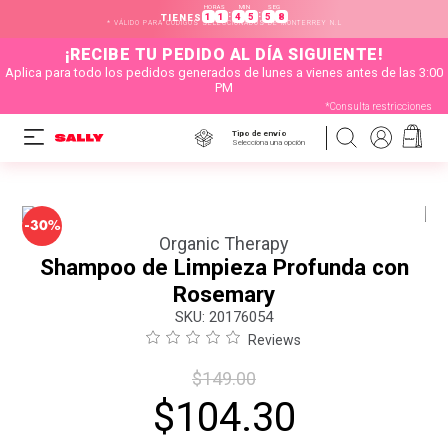
HORAS
MIN
SEG
:
:
1
1
4
5
5
6
TIENES
* VÁLIDO PARA CÓDIGOS SELECCIONADOS DE MONTERREY N.L
¡RECIBE TU PEDIDO AL DÍA SIGUIENTE!
Aplica para todo los pedidos generados de lunes a vienes antes de las 3:00
PM
*Consulta restricciones
Tipo de envío
Selecciona una opción
-
30%
Organic Therapy
Shampoo de Limpieza Profunda con
Rosemary
:
20176054
Reviews
$
149
.
00
$
104
.
30