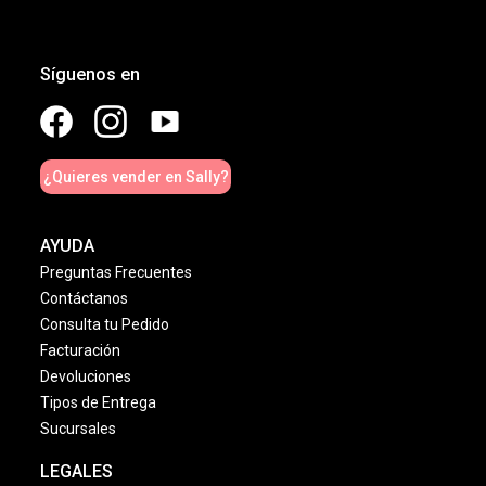
5
0
%
4
0
%
3
0
%
2
0
%
1
¡NO TE PIERDAS DE NADA,
RECIBE EL NEWSLETTER!