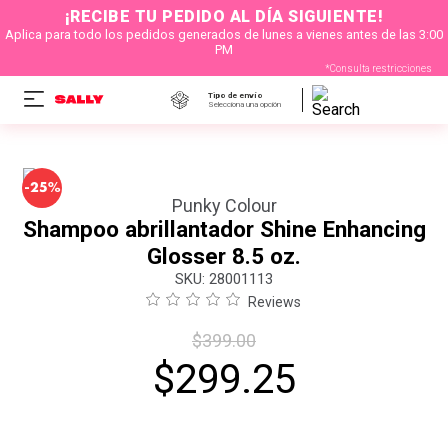
¡RECIBE TU PEDIDO AL DÍA SIGUIENTE!
Aplica para todo los pedidos generados de lunes a vienes antes de las 3:00
PM
*Consulta restricciones
Tipo de envío
Selecciona una opción
-
25%
Punky Colour
Shampoo abrillantador Shine Enhancing
Glosser 8.5 oz.
:
28001113
Reviews
$
399
.
00
$
299
.
25