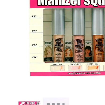
8
.
tocobo
9
.
protectores termico
10
.
centella