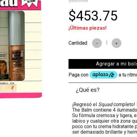
$
605
.
00
$
453
.
75
s
¡Últimas piezas!
－
＋
Agregar a mi bol
¿Qué es?
¡Regresó el
Squad
completo! 
The Balm contiene 4 iluminado
Su fórmula cremosa y ligera, es
labios y cualquier otra zona q
poco con tu crema hidratante pa
ser demasiado brillante y her