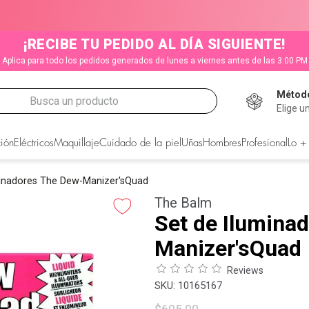
¡RECIBE TU PEDIDO AL DÍA SIGUIENTE!
Aplica para todo los pedidos generados de lunes a viernes antes de las 3:00 PM
Método
Busca un producto
Elige u
CADOS
ión
Eléctricos
Maquillaje
Cuidado de la piel
Uñas
Hombres
Profesional
Lo +
minadores The Dew-Manizer'sQuad
The Balm
Set de Ilumina
Manizer'sQuad
Reviews
:
10165167