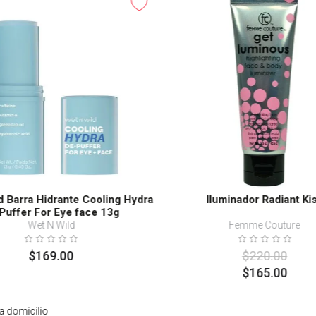
-
25%
d Barra Hidrante Cooling Hydra
Iluminador Radiant Ki
Puffer For Eye face 13g
Wet N Wild
Femme Couture
$
169
.
00
$
220
.
00
$
165
.
00
a domicilio