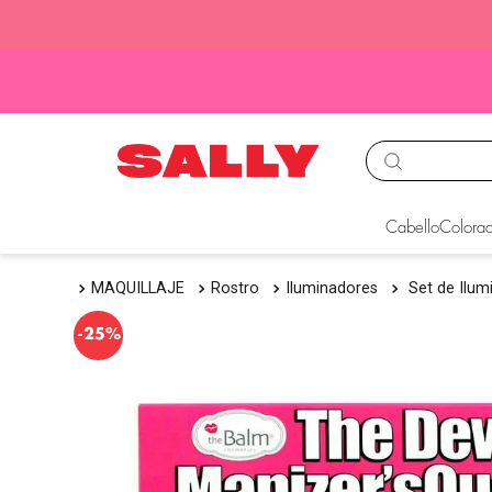
TÉRMINOS MÁS BUS
Cabello
Colorac
1
.
babyliss
MAQUILLAJE
Rostro
Iluminadores
Set de Ilu
2
.
igora
3
.
cepillos
-
25%
4
.
ion
5
.
olaplex
6
.
manic panic
7
.
tinte