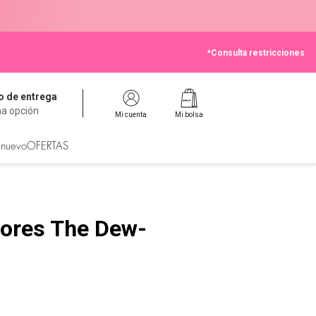
*Consulta restricciones
 de entrega
na opción
Mi cuenta
Mi bolsa
 nuevo
OFERTAS
dores The Dew-