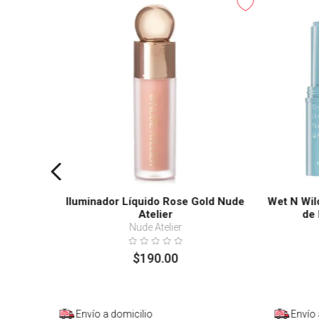
Iluminador Líquido Rose Gold Nude
Wet N Wil
Atelier
de 
Nude Atelier
$
190
.
00
Envío a domicilio
Envío 