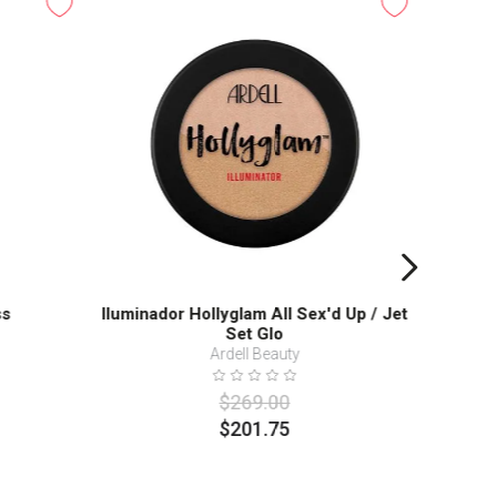
-
25%
Ilumi
ss
Iluminador Hollyglam All Sex'd Up / Jet
Set Glo
Ardell Beauty
$
269
.
00
$
201
.
75