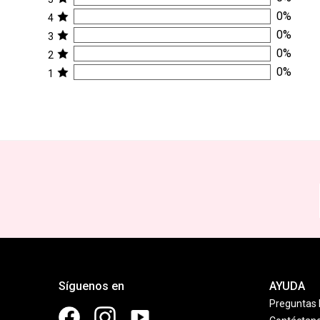
0
%
4
0
%
3
0
%
2
0
%
1
Síguenos en
AYUDA
Preguntas 