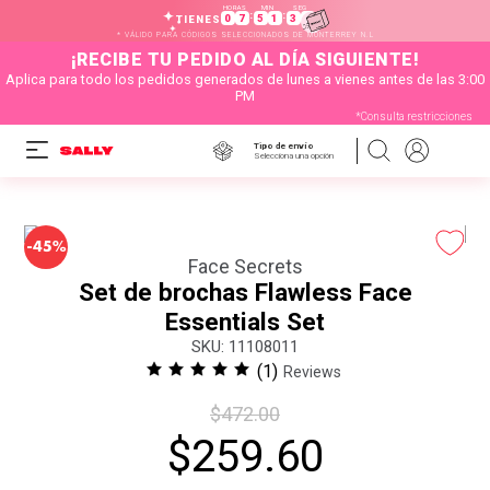
HORAS
MIN
SEG
:
:
0
7
5
1
3
1
TIENES
* VÁLIDO PARA CÓDIGOS SELECCIONADOS DE MONTERREY N.L
¡RECIBE TU PEDIDO AL DÍA SIGUIENTE!
Aplica para todo los pedidos generados de lunes a vienes antes de las 3:00
PM
*Consulta restricciones
Tipo de envío
Selecciona una opción
-
45%
Face Secrets
Set de brochas Flawless Face
Essentials Set
:
11108011
(
1
)
Reviews
$
472
.
00
$
259
.
60