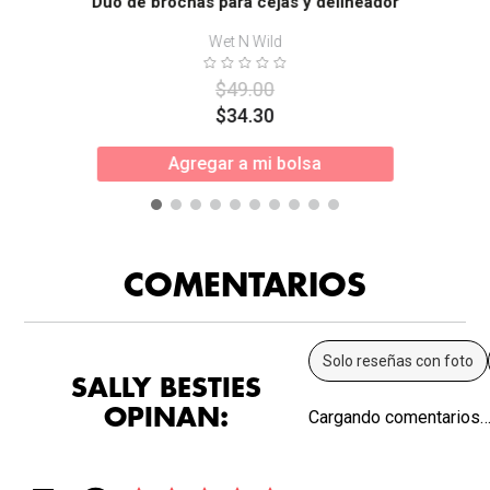
Dúo de brochas para cejas y delineador
Wet N Wild
$
49
.
00
$
34
.
30
Agregar a mi bolsa
COMENTARIOS
Solo reseñas con foto
SALLY BESTIES
OPINAN:
Cargando comentarios