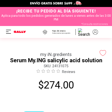
¡RECIBE TU PEDIDO AL DÍA SIGUIENTE!
Aplica para todo los pedidos generados de lunes a vienes antes de las 3:00
PM
*Consulta restricciones
Tipo de envío
Selecciona una opción
my iN.gredients
Serum My.ING salicylic acid solution
:
24131075
Reviews
$
274
.
00