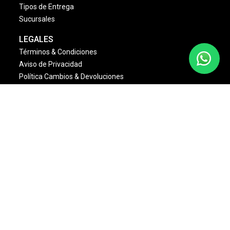
Tipos de Entrega
Sucursales
LEGALES
Términos & Condiciones
Aviso de Privacidad
Política Cambios & Devoluciones
Condiciones de las Promociones
Dinámica Estrellas Sally
NOSOTROS
Quienes Somos
Misión y Visión
Nuestras Marcas
Monedero Eléctronico
Bolsa de Trabajo
Sally Club