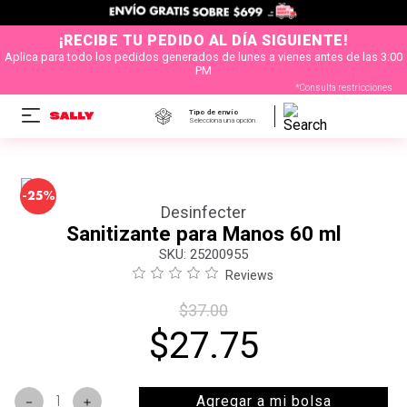
¡RECIBE TU PEDIDO AL DÍA SIGUIENTE!
Aplica para todo los pedidos generados de lunes a vienes antes de las 3:00
PM
*Consulta restricciones
Tipo de envío
Selecciona una opción
-
25%
Desinfecter
Sanitizante para Manos 60 ml
:
25200955
Reviews
$
37
.
00
$
27
.
75
Agregar a mi bolsa
－
＋