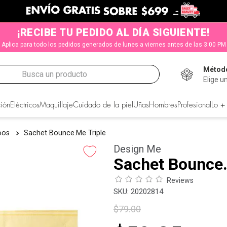
¡RECIBE TU PEDIDO AL DÍA SIGUIENTE!
Aplica para todo los pedidos generados de lunes a viernes antes de las 3:00 PM
Método
Busca un producto
Elige u
CADOS
ión
Eléctricos
Maquillaje
Cuidado de la piel
Uñas
Hombres
Profesional
Lo +
oos
Sachet Bounce.Me Triple
Design Me
Sachet Bounce.
Reviews
:
20202814
$
79
.
00
s