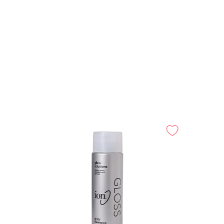
-
25%