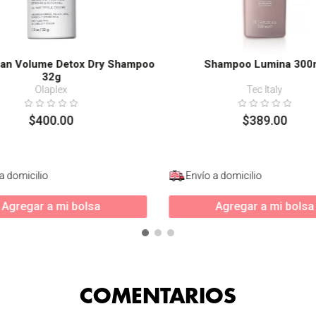
ean Volume Detox Dry Shampoo
Shampoo Lumina 300
32g
Olaplex
Tec Italy
$
400
.
00
$
389
.
00
a domicilio
Envío a domicilio
Agregar a mi bolsa
Agregar a mi bolsa
COMENTARIOS