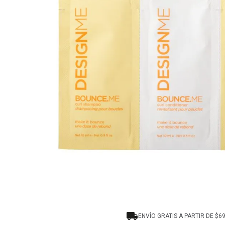
8
.
tocobo
9
.
tinte
10
.
centella
ENVÍO GRATIS A PARTIR DE $6