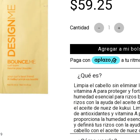
$
59
.
25
－
＋
Agregar a mi bol
¿Qué es?
Limpia el cabello sin eliminar 
vitamina A para proteger y for
humedad esencial para rizos bri
rizos con la ayuda del aceite 
el aceite de nuez de kukui. Lim
de antioxidantes y vitamina A 
proporciona la humedad esencia
y definirá tus rizos con la ayu
cabello con el aceite de nuez 
99