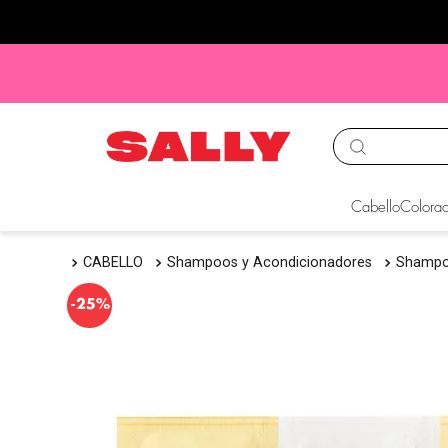
TÉRMINOS MÁS BUS
Cabello
Colorac
1
.
babyliss
CABELLO
Shampoos y Acondicionadores
Shamp
2
.
igora
3
.
cepillos
-
25%
4
.
ion
5
.
olaplex
6
.
manic panic
7
.
protectores termico