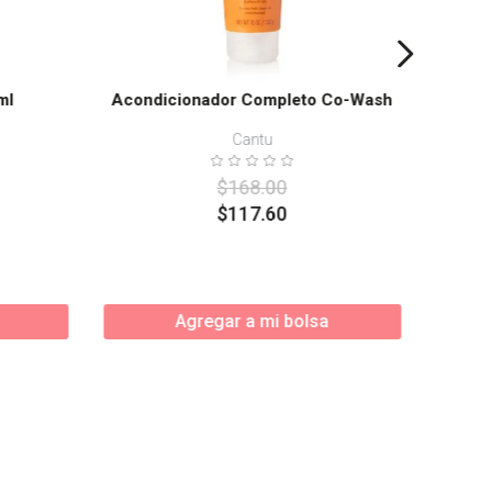
ml
Acondicionador Completo Co-Wash
Cantu
$
168
.
00
$
117
.
60
Agregar a mi bolsa