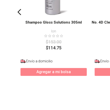
Shampoo Gloss Solutions 305ml
No. 4D Cl
Ion
$
153
.
00
$
114
.
75
Envío a domicilio
Envío 
Agregar a mi bolsa