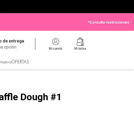
*Consulta restricciones
 de entrega
na opción
Mi cuenta
Mi bolsa
 nuevo
OFERTAS
affle Dough #1