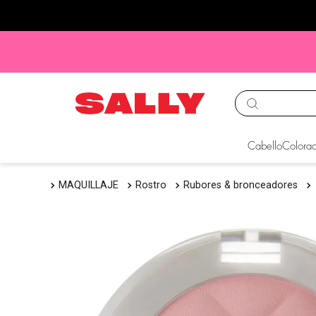
TÉRMINOS MÁS BUS
Cabello
Colorac
1
.
babyliss
MAQUILLAJE
Rostro
Rubores & bronceadores
2
.
igora
3
.
cepillos
4
.
ion
5
.
olaplex
6
.
manic panic
7
.
tocobo