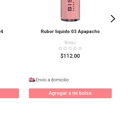
04
Rubor liquido 03 Apapacho
Bissu
$
112
.
00
Envío a domicilio
Enví
Agregar a mi bolsa