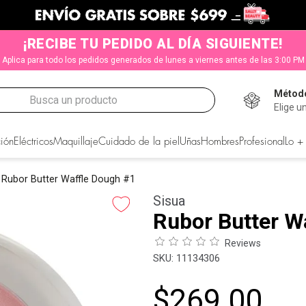
¡RECIBE TU PEDIDO AL DÍA SIGUIENTE!
Aplica para todo los pedidos generados de lunes a viernes antes de las 3:00 PM
Método
Busca un producto
Elige u
CADOS
ión
Eléctricos
Maquillaje
Cuidado de la piel
Uñas
Hombres
Profesional
Lo +
Rubor Butter Waffle Dough #1
Sisua
Rubor Butter W
Reviews
:
11134306
$
269
.
00