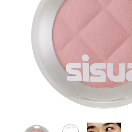
8
.
protectores termico
9
.
tinte
10
.
naked hair