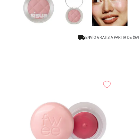
ENVÍO GRATIS A PARTIR DE $6
-
-
35%
25%
Mama