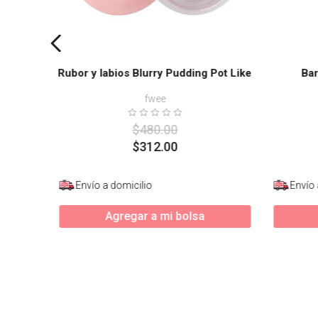
Rubor y labios Blurry Pudding Pot Like
Bar
fwee
$
480
.
00
$
312
.
00
Envío a domicilio
Envío 
Agregar a mi bolsa