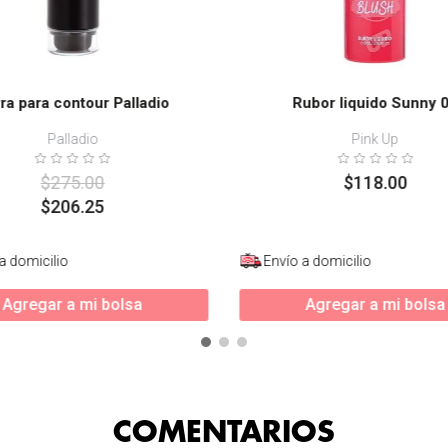
ra para contour Palladio
Rubor liquido Sunny 
Palladio
Pink Up
$
275
.
00
$
118
.
00
$
206
.
25
a domicilio
Envío a domicilio
Agregar a mi bolsa
Agregar a mi bolsa
COMENTARIOS