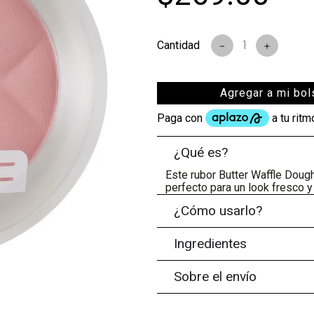
s
－
＋
Agregar a mi bol
¿Qué es?
Este rubor Butter Waffle Dough
perfecto para un look fresco y j
¿Cómo usarlo?
Ingredientes
Sobre el envío