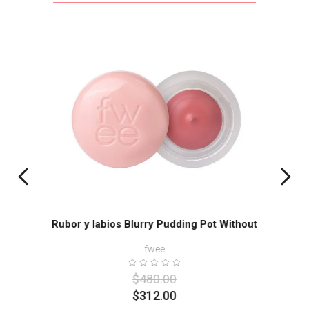
-
35%
Rubor y labios Blurry Pudding Pot Without
fwee
$
480
.
00
$
312
.
00