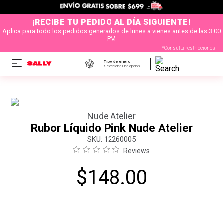
¡RECIBE TU PEDIDO AL DÍA SIGUIENTE!
Aplica para todo los pedidos generados de lunes a vienes antes de las 3:00
PM
*Consulta restricciones
Tipo de envío
Selecciona una opción
Nude Atelier
Rubor Líquido Pink Nude Atelier
:
12260005
Reviews
$
148
.
00