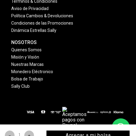
Términos & Condiciones
Aviso de Privacidad
Política Cambios & Devoluciones
Condiciones de las Promociones
Dinámica Estrellas Sally
NOSOTROS
Quienes Somos
Misión y Visión
Nuestras Marcas
Monedero Eléctronico
Bolsa de Trabajo
Sally Club
© 2024 Copyright. Todos los derechos reservados
Agregar a mi bolsa
－
＋