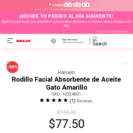
HORAS
MIN
SEG
:
:
0
9
2
4
3
4
TIENES
* VÁLIDO PARA CÓDIGOS SELECCIONADOS DE MONTERREY N.L
¡RECIBE TU PEDIDO AL DÍA SIGUIENTE!
Aplica para todo los pedidos generados de lunes a vienes antes de las 3:00
PM
*Consulta restricciones
Tipo de envío
Selecciona una opción
-
50%
Haruen
Rodillo Facial Absorbente de Aceite
Gato Amarillo
:
10324001
(
1
)
Reviews
$
155
.
00
$
77
.
50