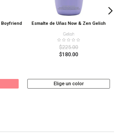
 Boyfriend
Esmalte de Uñas Now & Zen Gelish
Gelish
$
225
.
00
$
180
.
00
Elige un color