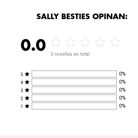
SALLY BESTIES OPINAN:
0.0
0 reseñas en total
0
%
5
0
%
4
0
%
3
0
%
2
0
%
1