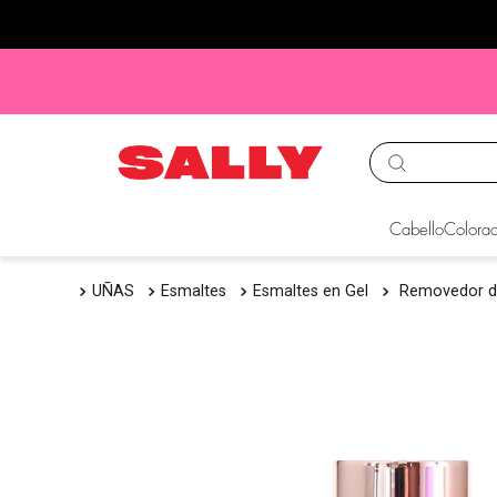
TÉRMINOS MÁS BUS
Cabello
Colorac
1
.
babyliss
UÑAS
Esmaltes
Esmaltes en Gel
Removedor de
2
.
igora
3
.
cepillos
4
.
ion
5
.
olaplex
6
.
manic panic
7
.
protectores termico