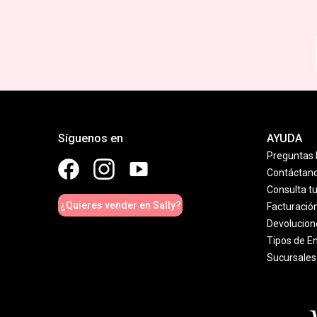
Síguenos en
AYUDA
Preguntas 
Contáctan
Consulta t
¿Quieres vender en Sally?
Facturació
Devolucion
Tipos de E
Sucursales