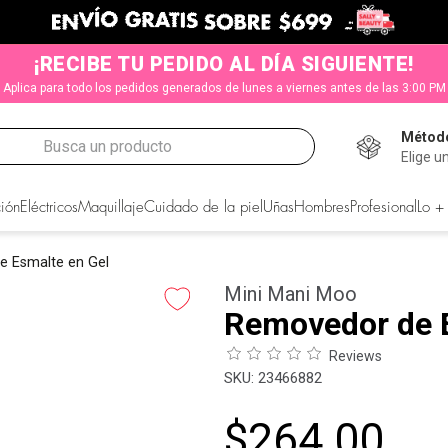
¡RECIBE TU PEDIDO AL DÍA SIGUIENTE!
Aplica para todo los pedidos generados de lunes a viernes antes de las 3:00 PM
Método
Busca un producto
Elige u
CADOS
ión
Eléctricos
Maquillaje
Cuidado de la piel
Uñas
Hombres
Profesional
Lo +
 Esmalte en Gel
Mini Mani Moo
Removedor de E
Reviews
:
23466882
$
264
.
00
s