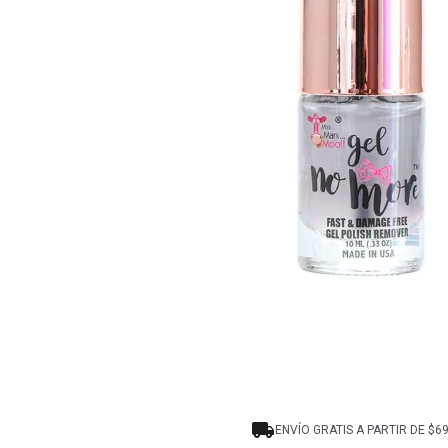
8
.
tocobo
9
.
tinte
10
.
centella
ENVÍO GRATIS A PARTIR DE $6