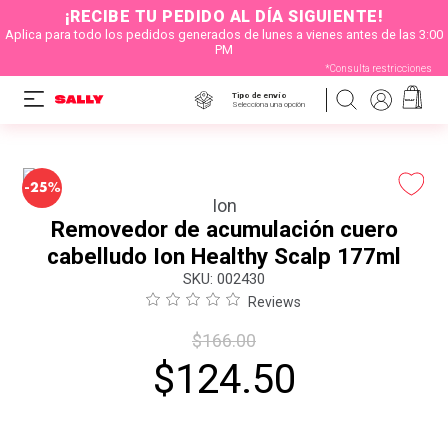
¡RECIBE TU PEDIDO AL DÍA SIGUIENTE!
Aplica para todo los pedidos generados de lunes a vienes antes de las 3:00
PM
*Consulta restricciones
Tipo de envío
Selecciona una opción
-
25%
Ion
Removedor de acumulación cuero
cabelludo Ion Healthy Scalp 177ml
:
002430
Reviews
$
166
.
00
$
124
.
50