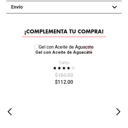
Envío
+
¡COMPLEMENTA TU COMPRA!
-
30%
Gel con Aceite de Aguacate
Cantu
$
160
.
00
$
112
.
00