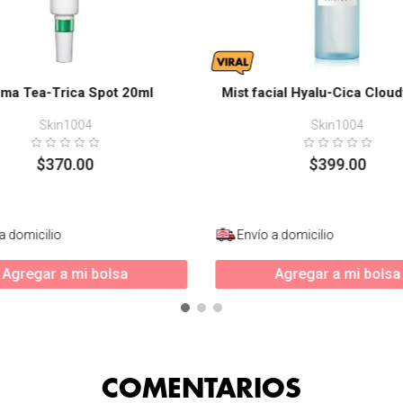
ma Tea-Trica Spot 20ml
Mist facial Hyalu-Cica Clou
Skin1004
Skin1004
$
370
.
00
$
399
.
00
a domicilio
Envío a domicilio
Agregar a mi bolsa
Agregar a mi bolsa
COMENTARIOS