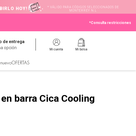
* VÁLIDO PARA CÓDIGOS SELECCIONADOS DE
BIRLO HOY!
MONTERREY N.L
*Consulta restricciones
 de entrega
na opción
Mi cuenta
Mi bolsa
 nuevo
OFERTAS
 en barra Cica Cooling