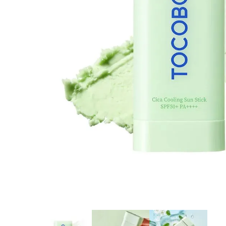
8
.
tocobo
9
.
tinte
10
.
centella