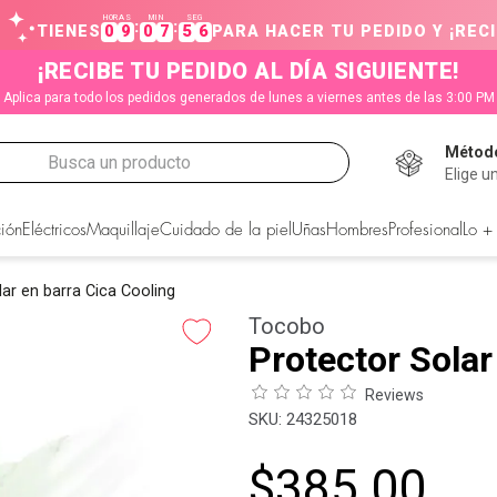
HORAS
MIN
SEG
:
:
TIENES
0
9
0
7
5
6
PARA HACER TU PEDIDO Y ¡RECI
¡RECIBE TU PEDIDO AL DÍA SIGUIENTE!
Aplica para todo los pedidos generados de lunes a viernes antes de las 3:00 PM
Método
Busca un producto
Elige u
CADOS
ión
Eléctricos
Maquillaje
Cuidado de la piel
Uñas
Hombres
Profesional
Lo +
ar en barra Cica Cooling
Tocobo
Protector Solar
Reviews
:
24325018
$
385
.
00
s