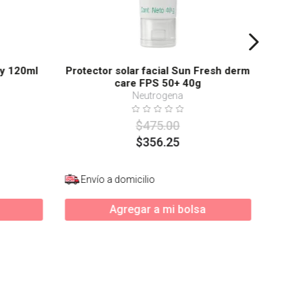
dy 120ml
Protector solar facial Sun Fresh derm
care FPS 50+ 40g
Neutrogena
$
475
.
00
$
356
.
25
Envío a domicilio
Enví
Agregar a mi bolsa