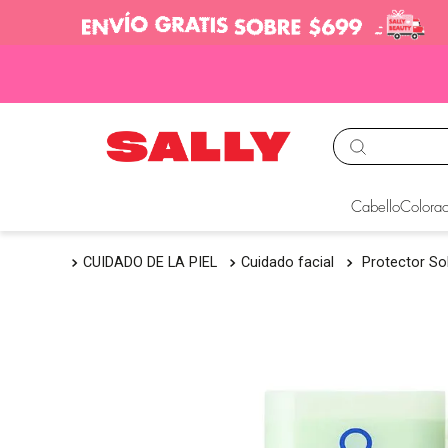
TÉRMINOS MÁS BUS
Cabello
Colorac
1
.
babyliss
CUIDADO DE LA PIEL
Cuidado facial
Protector Sol
2
.
igora
3
.
cepillos
4
.
ion
5
.
olaplex
6
.
manic panic
7
.
protectores termico