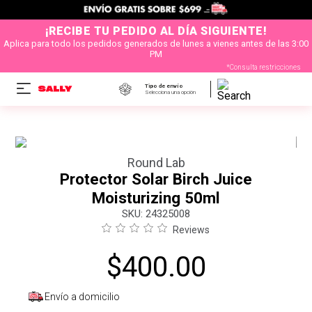
¡RECIBE TU PEDIDO AL DÍA SIGUIENTE!
Aplica para todo los pedidos generados de lunes a vienes antes de las 3:00
PM
*Consulta restricciones
Tipo de envío
Selecciona una opción
Round Lab
Protector Solar Birch Juice
Moisturizing 50ml
:
24325008
Reviews
$
400
.
00
Envío a domicilio