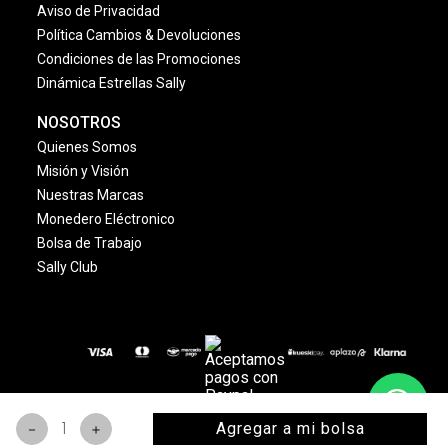
Aviso de Privacidad
Política Cambios & Devoluciones
Condiciones de las Promociones
Dinámica Estrellas Sally
NOSOTROS
Quienes Somos
Misión y Visión
Nuestras Marcas
Monedero Eléctronico
Bolsa de Trabajo
Sally Club
© 2024 Copyright. Todos los derechos reservados
Agregar a mi bolsa
－
＋
www.sallybeauty.com.mx
. | Marca registrada.