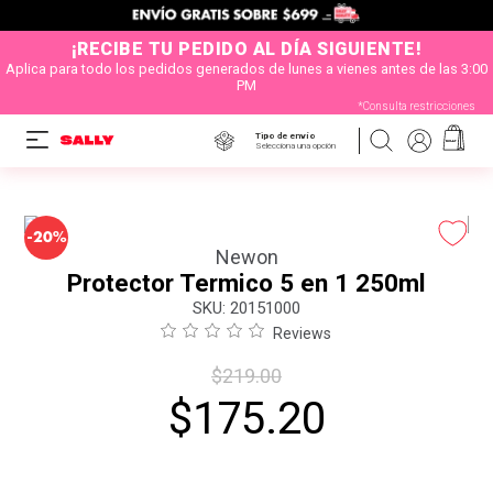
¡RECIBE TU PEDIDO AL DÍA SIGUIENTE!
Aplica para todo los pedidos generados de lunes a vienes antes de las 3:00
PM
*Consulta restricciones
Tipo de envío
Selecciona una opción
-
20%
Newon
Protector Termico 5 en 1 250ml
:
20151000
Reviews
$
219
.
00
$
175
.
20