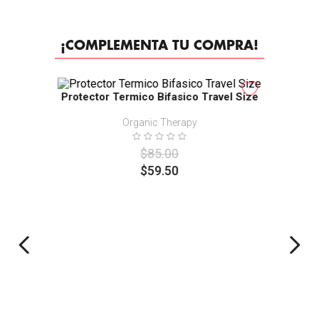
¡COMPLEMENTA TU COMPRA!
-
30%
Protector Termico Bifasico Travel Size
Organic Therapy
$
85
.
00
$
59
.
50