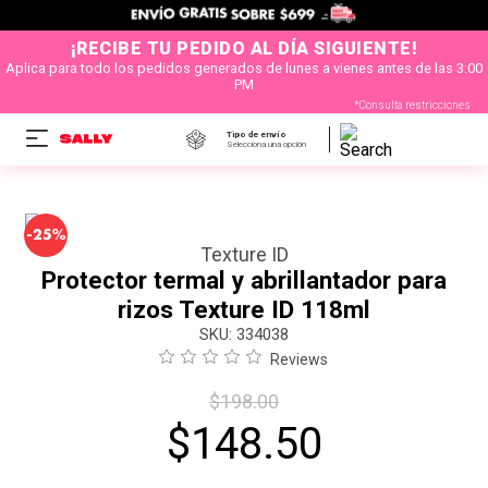
¡RECIBE TU PEDIDO AL DÍA SIGUIENTE!
Aplica para todo los pedidos generados de lunes a vienes antes de las 3:00
PM
*Consulta restricciones
Tipo de envío
Selecciona una opción
-
25%
Texture ID
Protector termal y abrillantador para
rizos Texture ID 118ml
:
334038
Reviews
$
198
.
00
$
148
.
50