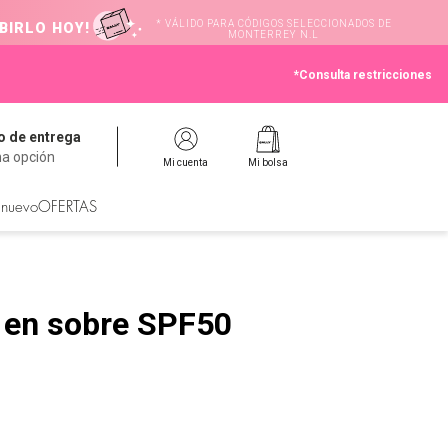
* VÁLIDO PARA CÓDIGOS SELECCIONADOS DE
BIRLO HOY!
MONTERREY N.L
*Consulta restricciones
 de entrega
na opción
Mi cuenta
Mi bolsa
 nuevo
OFERTAS
r en sobre SPF50