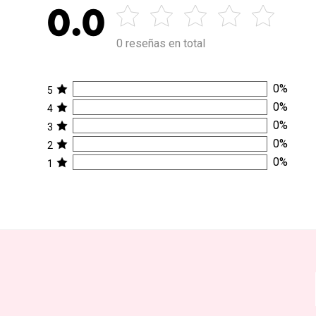
0.0
0 reseñas en total
0
%
5
0
%
4
0
%
3
0
%
2
0
%
1