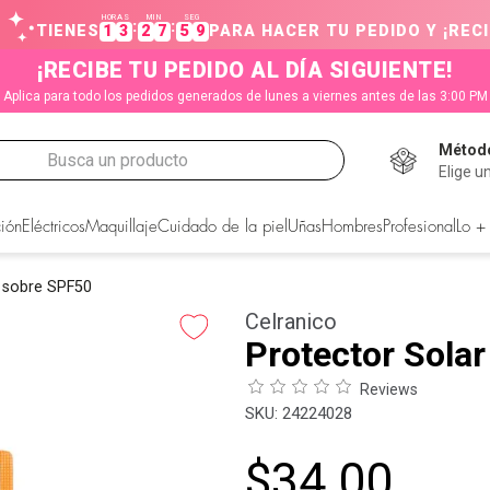
HORAS
MIN
SEG
:
:
TIENES
1
3
2
7
5
9
PARA HACER TU PEDIDO Y ¡RECI
¡RECIBE TU PEDIDO AL DÍA SIGUIENTE!
Aplica para todo los pedidos generados de lunes a viernes antes de las 3:00 PM
Método
Busca un producto
Elige u
CADOS
ión
Eléctricos
Maquillaje
Cuidado de la piel
Uñas
Hombres
Profesional
Lo +
n sobre SPF50
Celranico
Protector Sola
Reviews
:
24224028
$
34
.
00