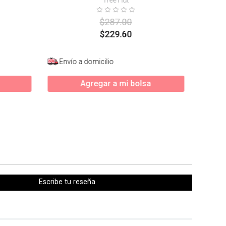
$
287
.
00
$
229
.
60
Envío a domicilio
Enví
Agregar a mi bolsa
Escribe tu reseña