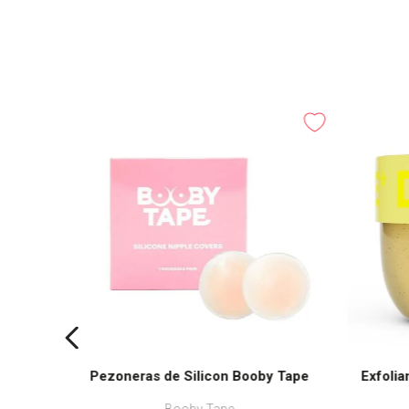
no medio
Pezoneras de Silicon Booby Tape
Exfolia
Booby Tape