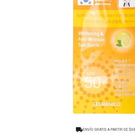
8
.
protectores termico
9
.
tinte
10
.
naked hair
ENVÍO GRATIS A PARTIR DE $6