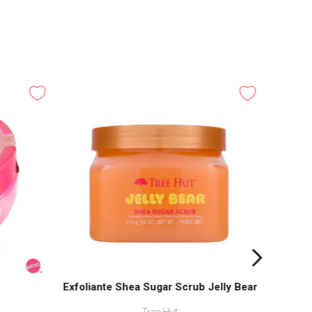
-
20%
Ag
Exfoliante Shea Sugar Scrub Jelly Bear
Tree Hut