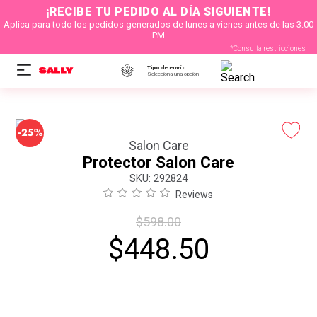
¡RECIBE TU PEDIDO AL DÍA SIGUIENTE!
Aplica para todo los pedidos generados de lunes a vienes antes de las 3:00
PM
*Consulta restricciones
Tipo de envío
Selecciona una opción
-
25%
Salon Care
Protector Salon Care
:
292824
Reviews
$
598
.
00
$
448
.
50