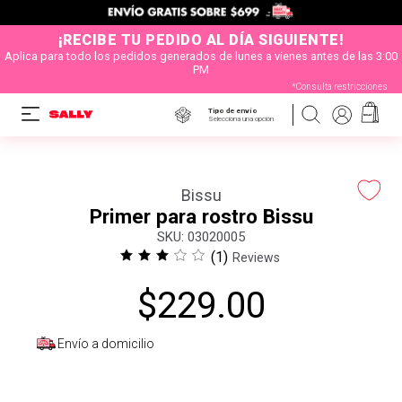
¡RECIBE TU PEDIDO AL DÍA SIGUIENTE!
Aplica para todo los pedidos generados de lunes a vienes antes de las 3:00
PM
*Consulta restricciones
Tipo de envío
Selecciona una opción
Bissu
Primer para rostro Bissu
:
03020005
(
1
)
Reviews
$
229
.
00
Envío a domicilio