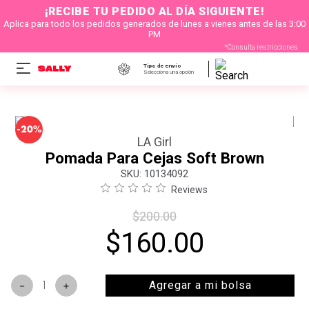
¡RECIBE TU PEDIDO AL DÍA SIGUIENTE!
Aplica para todo los pedidos generados de lunes a vienes antes de las 3:00
PM
*Consulta restricciones
Tipo de envío
Selecciona una opción
-
20%
LA Girl
Pomada Para Cejas Soft Brown
:
10134092
Reviews
$
200
.
00
$
160
.
00
Agregar a mi bolsa
－
＋